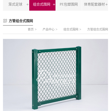
笼式足球
组合式围网
PE包塑围网
体育配套器材
FLZ-A 双夹丝笼式足球
圆管组合式围网
方管组合式围网
FLZ-B 夹芯板笼式足球
方管组合式围网
>
>
>
首页
产品中心
组合式围网
方管组合式围网
FLZ-C 半格栅笼式足球
片装组合式围网
FLZ-D PE包塑笼式足球