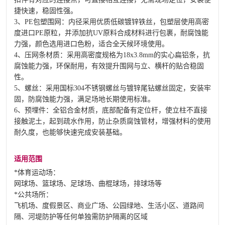
捷快速，稳固性强。
3、PE包塑围网：内径采用优质低碳镀锌铁丝，包塑层使用高密
度进口PE原粒，并添加抗UV原料合成材料进行包裹，耐腐蚀能
力强，颜色选用进口色粉，适合全天候环境使用。
4、压网条材质：采用高密度规格为18x3.8mm的实心扁铝条，抗
腐蚀能力强，环保耐用，有效提升围网与立、横杆的贴合稳固
性。
5、螺丝：采用国标304不锈钢螺丝与镀锌尾钻螺丝固定，安装牢
固，防腐蚀能力强，满足场地长期使用标准。
6、预埋件：全铝合金材质，底部配备有定位杆，使立柱不直接
接触泥土，起到疏水作用，防止杂质腐蚀管材，增强材料的使用
耐久度，也能够快速完成安装基础。
适用范围
*体育运动场：
网球场、篮球场、足球场、曲棍球场，排球场等
*公共场所：
飞机场、度假景区、商业广场、公园绿地、生活小区、道路间
隔、河堤防护等任何单独需防护隔离的区域