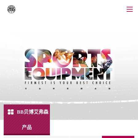
BB贝博艾弗森
产品