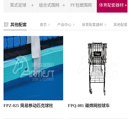
笼式足球
组合式围网
PE包塑围网
体育配套器材
FLZ-A 双夹丝笼式足球
圆管组合式围网
其他配套
>
>
>
首页
产品中心
体育配套器材
其他配套
FLZ-B 夹芯板笼式足球
方管组合式围网
FLZ-C 半格栅笼式足球
片装组合式围网
FLZ-D PE包塑笼式足球
FPZ-025 简易移动匹克球柱
FPQ-081 碰焊网捡球车