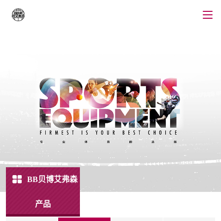
BB贝博艾弗森
产品