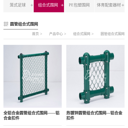
笼式足球
组合式围网
PE包塑围网
体育配套器材
FLZ-A 双夹丝笼式足球
圆管组合式围网
圆管组合式围网
FLZ-B 夹芯板笼式足球
方管组合式围网
>
>
>
首页
产品中心
组合式围网
圆管组合式围网
FLZ-C 半格栅笼式足球
片装组合式围网
FLZ-D PE包塑笼式足球
全铝合金圆管组合式围网——铝
热镀锌圆管组合式围网—铝合金
合金扣件
扣件