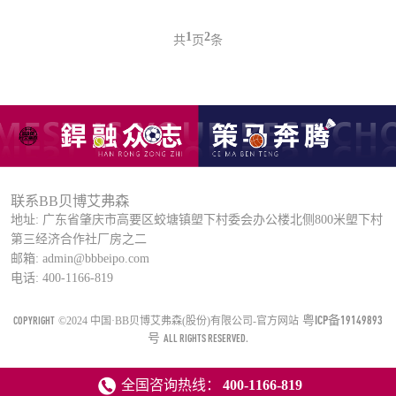
1
2
共
页
条
联系BB贝博艾弗森
地址: 广东省肇庆市高要区蛟塘镇塱下村委会办公楼北侧800米塱下村
第三经济合作社厂房之二
邮箱: admin@bbbeipo.com
电话: 400-1166-819
粤ICP备19149893
COPYRIGHT
©2024 中国·BB贝博艾弗森(股份)有限公司-官方网站
号
ALL RIGHTS RESERVED.
全国咨询热线：
400-1166-819