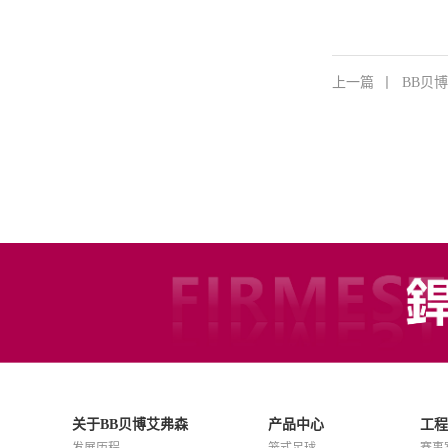
上一篇
丨
BB贝
关于BB贝博艾弗森
产品中心
工程