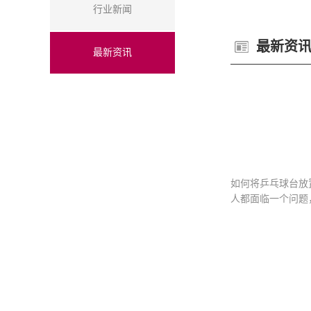
行业新闻
最新资
最新资讯
如何将乒乓球台放
人都面临一个问题