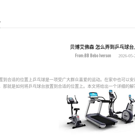
讯
贝博艾佛森 怎么弄到乒乓球台
From:BB Bebo Iverson
2026-05-
置到合适的位置上乒乓球是一项受广大群众喜爱的运动。在家中也可以安
，那就是如何将乒乓球台放置到合适的位置上。本文将给出一个详细的解