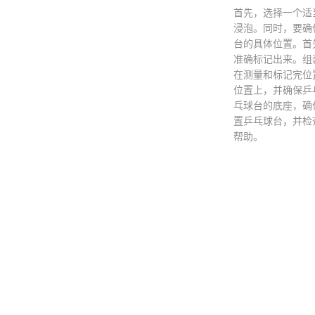
首先，选择一个适
浸泡。同时，要确
台的具体位置。首
准确标记出来。组
在测量和标记完位
位置上，并确保乒
乓球台的底座，确
置乒乓球台，并检
帮助。