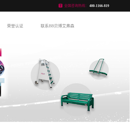
全国咨询热线：
400-1166-819
荣誉认证
联系BB贝博艾弗森