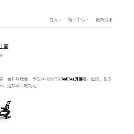
首页
>
新闻中心
>
最新资讯
上面
26
装一台乒乓球台，享受乒乓球的乐
ballbet贝博
趣。然而，很多
答。选择适当的场地