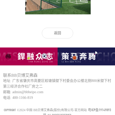
返回
联系BB贝博艾弗森
地址: 广东省肇庆市高要区蛟塘镇塱下村委会办公楼北侧800米塱下村
第三经济合作社厂房之二
邮箱: admin@bbbeipo.com
电话: 400-1166-819
粤ICP备19149893
COPYRIGHT
©2024 中国·BB贝博艾弗森(股份)有限公司-官方网站
号
ALL RIGHTS RESERVED.