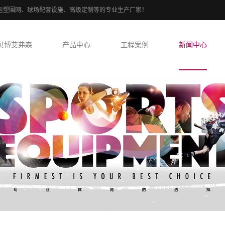
PE包塑围网、球场配套设施、高级定制等的专业生产厂家！
贝博艾弗森
产品中心
工程案例
新闻中心