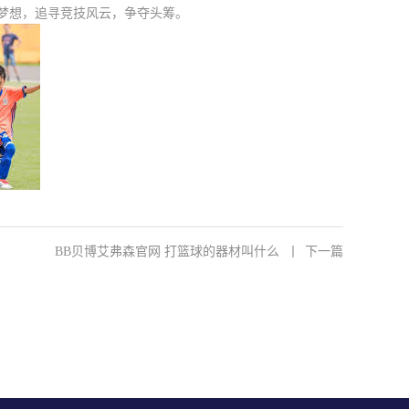
梦想，追寻竞技风云，争夺头筹。
BB贝博艾弗森官网 打篮球的器材叫什么
丨
下一篇