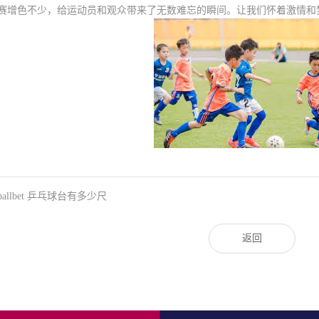
赛增色不少，给运动员和观众带来了无数难忘的瞬间。让我们怀着激情和
allbet 乒乓球台有多少尺
返回